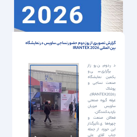
گزارش تصویری از روز دوم حضور نساجی ساویس در نمایشگاه
بین المللی IRANTEX 2026
در دومین روز از
برگزاری سی و
یکمین نمایشگاه
صنعت نساجی و
پوشاک
(IRANTEX2026)،
غرفه گروه صنعتی
ساویس میزبان
بازدیدکنندگان،
فعالان صنعت و
چهره‌های تأثیرگذار
این حوزه، از جمله
جناب آقای علی