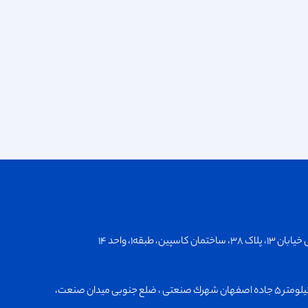
سپین، طبقه۱، واحد ۱۴
استان مرکزی،دليجان، كيلومتر ۵ جاده اصفهان شهرك صنعتی ، ضلع جنوبی ميدان صنعت،